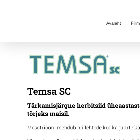
Skip
to
content
Avaleht
Firm
Temsa SC
Tärkamisjärgne herbitsiid üheaastast
tõrjeks maisil.
Mesotrioon imendub nii lehtede kui ka juurte kau