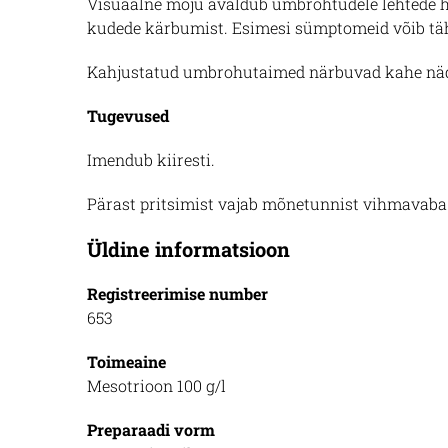
Visuaalne mõju avaldub umbrohtudele lehtede 
kudede kärbumist. Esimesi sümptomeid võib tä
Kahjustatud umbrohutaimed närbuvad kahe näd
Tugevused
Imendub kiiresti.
Pärast pritsimist vajab mõnetunnist vihmavaba 
Üldine informatsioon
Registreerimise number
653
Toimeaine
Mesotrioon 100 g/l
Preparaadi vorm