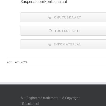
Suspensioonikontsentraat
OHUTUSKAART
TOOTEETIKETT
INFOMATERJAL
aprill 4th, 2024
® – Registered trademark – © Copyright
Hädaolukord