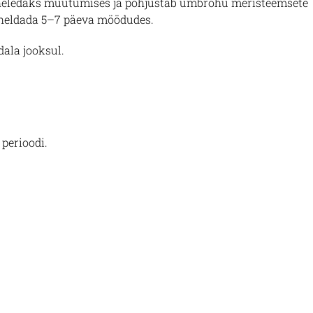
heledaks muutumises ja põhjustab umbrohu meristeemsete
heldada 5–7 päeva möödudes.
ala jooksul.
perioodi.