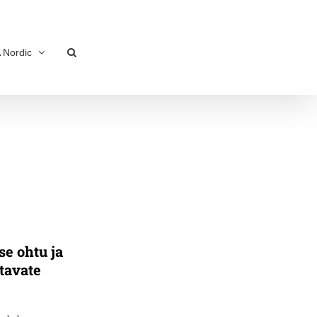
 Nordic
e ohtu ja
atavate