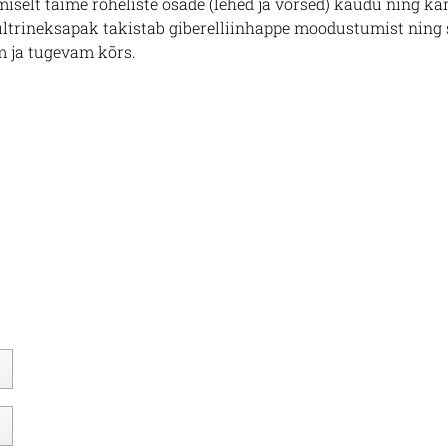
selt taime roheliste osade (lehed ja võrsed) kaudu ning k
ültrineksapak takistab giberelliinhappe moodustumist ning
 ja tugevam kõrs.