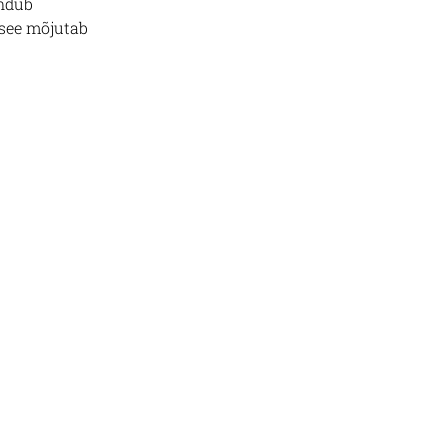
andub
 see mõjutab