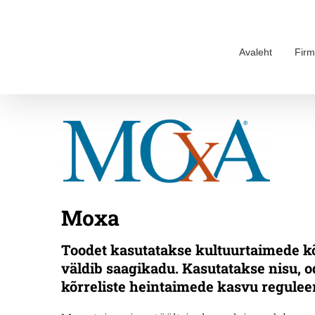
Skip
to
content
Avaleht
Firm
Moxa
Toodet kasutatakse kultuurtaimede 
väldib saagikadu. Kasutatakse nisu, o
kõrreliste heintaimede kasvu regulee