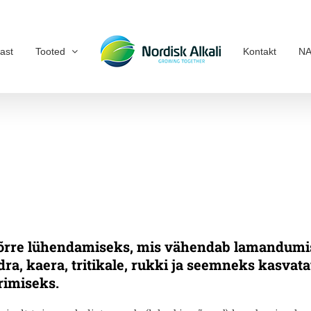
ast
Tooted
Kontakt
NA
kõrre lühendamiseks, mis vähendab lamandumis
dra, kaera, tritikale, rukki ja seemneks kasvat
rimiseks.