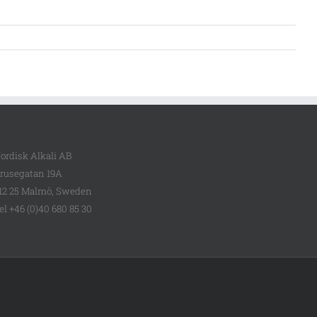
ordisk Alkali AB
rusegatan 19A
12 25 Malmö, Sweden
el +46 (0)40 680 85 30