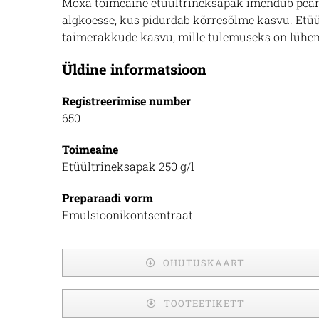
Moxa toimeaine etüültrineksapak imendub peami
algkoesse, kus pidurdab kõrresõlme kasvu. Etü
taimerakkude kasvu, mille tulemuseks on lühem
Üldine informatsioon
Registreerimise number
650
Toimeaine
Etüültrineksapak 250 g/l
Preparaadi vorm
Emulsioonikontsentraat
OHUTUSKAART
TOOTEETIKETT