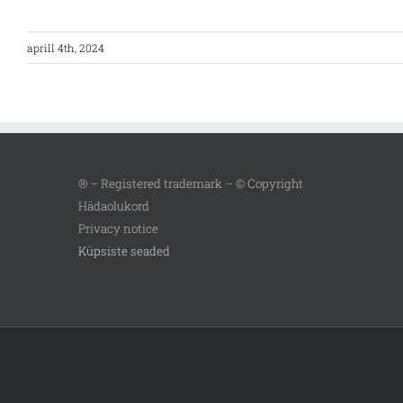
aprill 4th, 2024
® – Registered trademark – © Copyright
Hädaolukord
Privacy notice
Küpsiste seaded