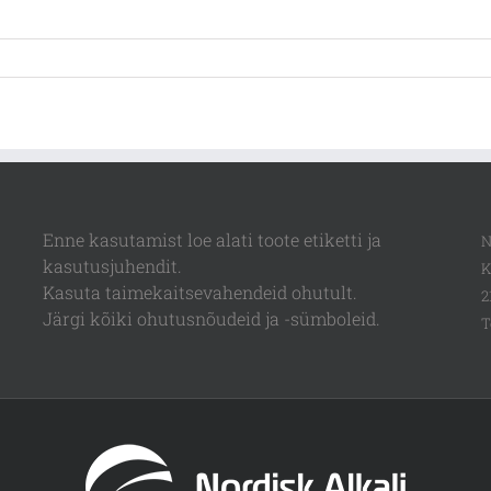
Enne kasutamist loe alati toote etiketti ja
N
kasutusjuhendit.
K
Kasuta taimekaitsevahendeid ohutult.
2
Järgi kõiki ohutusnõudeid ja -sümboleid.
T