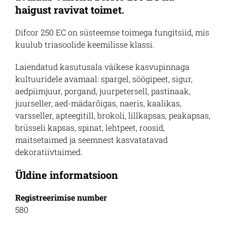
haigust ravivat toimet.
Difcor 250 EC on süsteemse toimega fungitsiid, mis
kuulub triasoolide keemilisse klassi.
Laiendatud kasutusala väikese kasvupinnaga
kultuuridele avamaal: spargel, söögipeet, sigur,
aedpiimjuur, porgand, juurpetersell, pastinaak,
juurseller, aed-mädarõigas, naeris, kaalikas,
varsseller, apteegitill, brokoli, lillkapsas, peakapsas,
brüsseli kapsas, spinat, lehtpeet, roosid,
maitsetaimed ja seemnest kasvatatavad
dekoratiivtaimed.
Üldine informatsioon
Registreerimise number
580