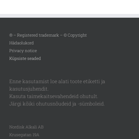
® – Registered trademark – © Copyright
Hädaolukord
Privacy notice
Küpsiste seaded
Enne kasutamist loe alati toote etiketti ja
kasutusjuhendit.
Kasuta taimekaitsevahendeid ohutult.
Järgi kõiki ohutusnõudeid ja -sümboleid.
Nordisk Alkali AB
Krusegatan 19A