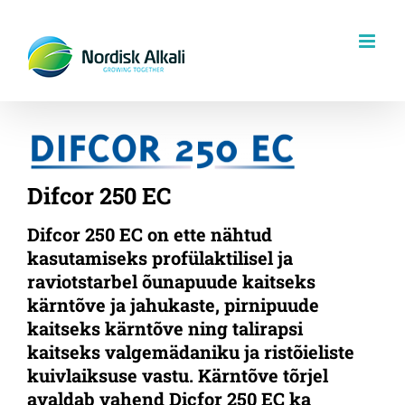
Skip
to
content
Difcor 250 EC
Difcor 250 EC on ette nähtud
kasutamiseks profülaktilisel ja
raviotstarbel õunapuude kaitseks
kärntõve ja jahukaste, pirnipuude
kaitseks kärntõve ning talirapsi
kaitseks valgemädaniku ja ristõieliste
kuivlaiksuse vastu. Kärntõve tõrjel
avaldab vahend Dicfor 250 EC ka