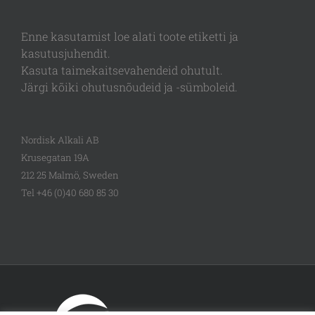
Enne kasutamist loe alati toote etiketti ja
kasutusjuhendit.
Kasuta taimekaitsevahendeid ohutult.
Järgi kõiki ohutusnõudeid ja -sümboleid.
Nordisk Alkali AB
Krusegatan 19A
212 25 Malmö, Sweden
Tel +46 (0)40 680 85 30