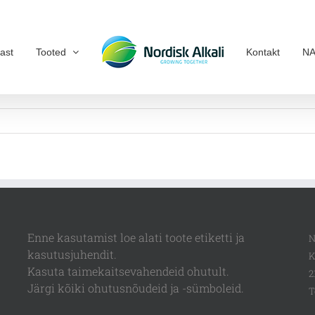
ast
Tooted
Kontakt
NA
Enne kasutamist loe alati toote etiketti ja
N
kasutusjuhendit.
K
Kasuta taimekaitsevahendeid ohutult.
2
Järgi kõiki ohutusnõudeid ja -sümboleid.
T