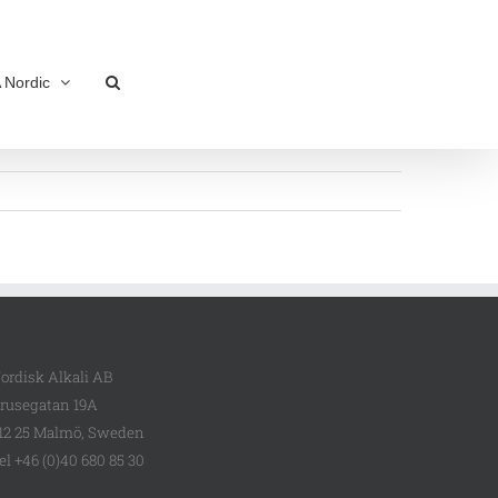
 Nordic
ordisk Alkali AB
rusegatan 19A
12 25 Malmö, Sweden
el +46 (0)40 680 85 30