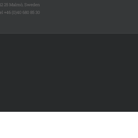
12 25 Malmö, Sweden
el +46 (0)40 680 85 30