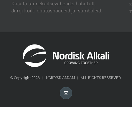
Kasuta taimekaitsevahendeid ohutult.
2
Järgi kõiki ohutusnõudeid ja -sümboleid.
T
© Copyright
2026 | NORDISK ALKALI | ALL RIGHTS RESERVED
Email