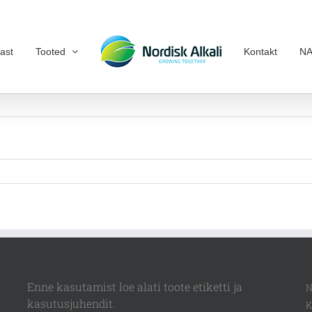
ast
Tooted
Kontakt
NA
Enne kasutamist loe alati toote etiketti ja
N
kasutusjuhendit.
K