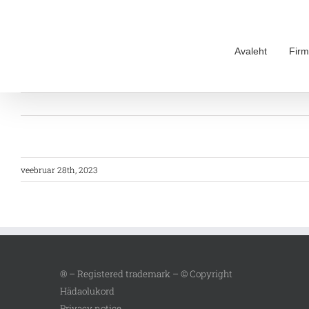
Skip
to
content
Avaleht
Firm
veebruar 28th, 2023
® – Registered trademark – © Copyright
Hädaolukord
Privacy notice