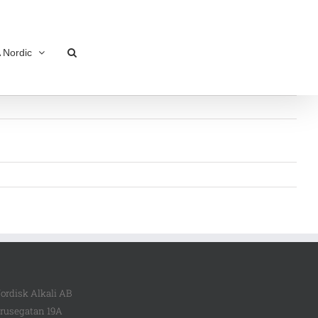
 Nordic
ordisk Alkali AB
rusegatan 19A