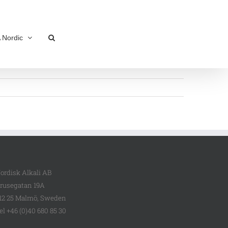
 Nordic
ordisk Alkali AB
rusegatan 19A
12 25 Malmö, Sweden
el +46 (0)40 680 85 30