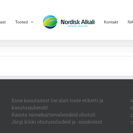
ast
Tooted
Kontakt
NA
Enne kasutamist loe alati toote etiketti ja
N
kasutusjuhendit.
K
Kasuta taimekaitsevahendeid ohutult.
2
Järgi kõiki ohutusnõudeid ja -sümboleid.
T