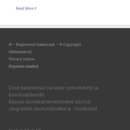
Read More
® – Registered trademark – © Copyright
Hädaolukord
Privacy notice
Küpsiste seaded
Enne kasutamist loe alati toote etiketti ja
kasutusjuhendit.
Kasuta taimekaitsevahendeid ohutult.
Järgi kõiki ohutusnõudeid ja -sümboleid.