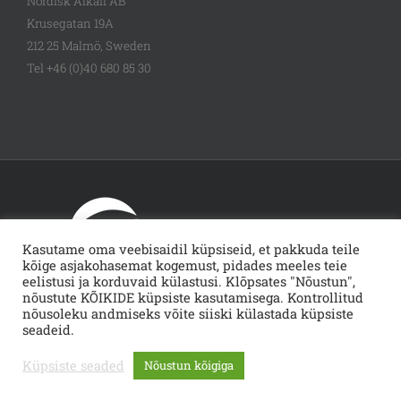
Nordisk Alkali AB
Krusegatan 19A
212 25 Malmö, Sweden
Tel +46 (0)40 680 85 30
Kasutame oma veebisaidil küpsiseid, et pakkuda teile
kõige asjakohasemat kogemust, pidades meeles teie
eelistusi ja korduvaid külastusi. Klõpsates "Nõustun",
nõustute KÕIKIDE küpsiste kasutamisega. Kontrollitud
© Copyright
2026 | NORDISK ALKALI | ALL RIGHTS RESERVED
nõusoleku andmiseks võite siiski külastada küpsiste
seadeid.
Email
Küpsiste seaded
Nõustun kõigiga