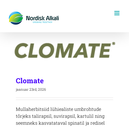
Skip
to
content
Clomate
jaanuar 23rd, 2026
Mullaherbitsiid lühiealiste umbrohtude
tõrjeks talirapsil, suvirapsil, kartulil ning
seemneks kasvatataval spinatil ja redisel