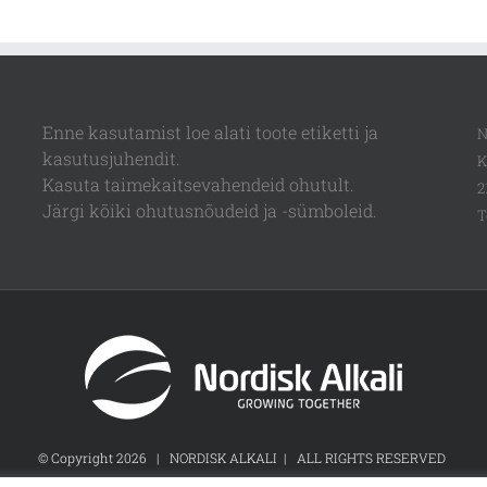
Enne kasutamist loe alati toote etiketti ja
N
kasutusjuhendit.
K
Kasuta taimekaitsevahendeid ohutult.
2
Järgi kõiki ohutusnõudeid ja -sümboleid.
T
© Copyright
2026 | NORDISK ALKALI | ALL RIGHTS RESERVED