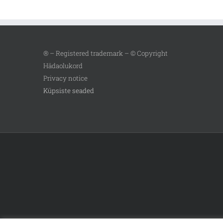
® – Registered trademark – © Copyright
Hädaolukord
Privacy notice
Küpsiste seaded