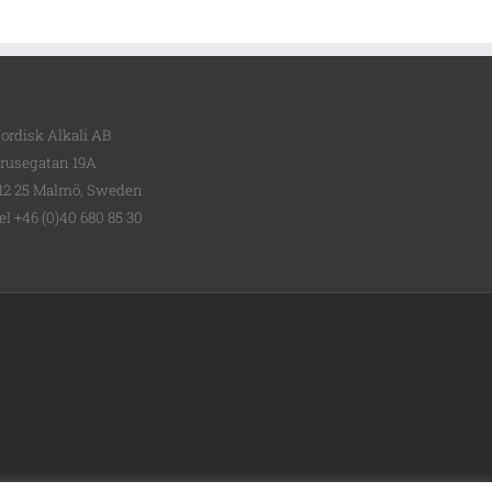
ordisk Alkali AB
rusegatan 19A
12 25 Malmö, Sweden
el +46 (0)40 680 85 30