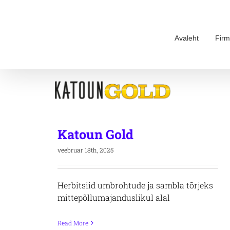
Skip
to
content
Avaleht
Firm
Katoun Gold
veebruar 18th, 2025
Herbitsiid umbrohtude ja sambla tõrjeks
mittepõllumajanduslikul alal
Read More