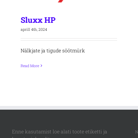
Sluxx HP
aprill 4th, 2024
Nälkjate ja tigude söötmürk
Read More
Enne kasutamist loe alati toote etiketti ja
N