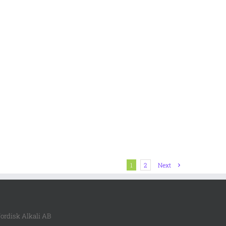
1
2
Next
ordisk Alkali AB