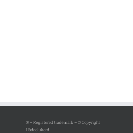
® – Registered trademark – © Copyright
Hädaolukord