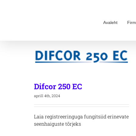
Skip
to
content
Avaleht
Firm
Difcor 250 EC
aprill 4th, 2024
Laia registreeringuga fungitsiid erinevate
seenhaiguste tõrjeks