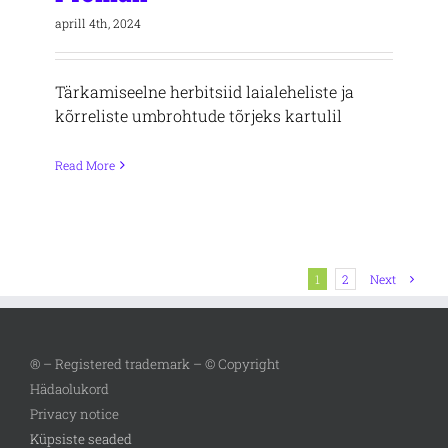
aprill 4th, 2024
Tärkamiseelne herbitsiid laialeheliste ja
kõrreliste umbrohtude tõrjeks kartulil
Read More
1
2
Next
® – Registered trademark – © Copyright
Hädaolukord
Privacy notice
Küpsiste seaded