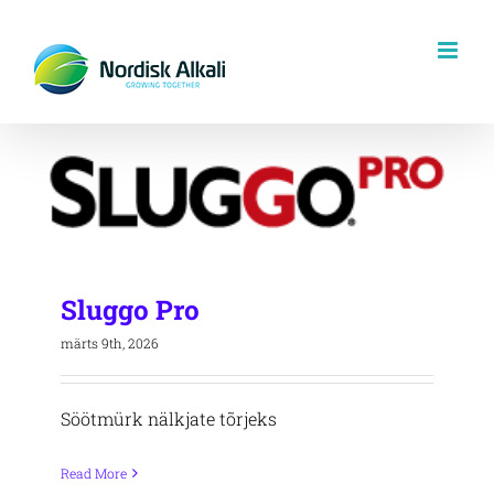
Skip
to
content
Sluggo Pro
märts 9th, 2026
Söötmürk nälkjate tõrjeks
Read More